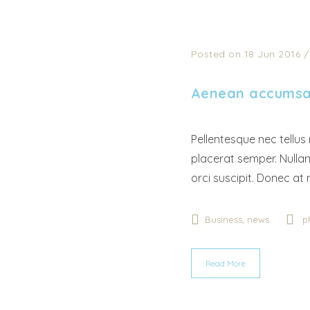
Posted on 18 Jun 2016
Aenean accumsan
Pellentesque nec tellus 
placerat semper. Nullam 
orci suscipit. Donec at n
,
Business
news
p
Read More