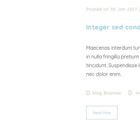
Posted on 30 Jan 2017
Integer sed con
Maecenas interdum turp
in nulla fringilla pretiu
tincidunt. Suspendisse 
nec dolor enim.
,
blog
Business
m
Read More