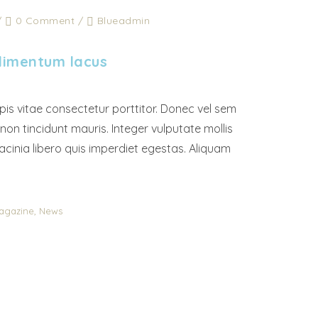
/
0 Comment
/
Blueadmin
dimentum lacus
is vitae consectetur porttitor. Donec vel sem
m non tincidunt mauris. Integer vulputate mollis
lacinia libero quis imperdiet egestas. Aliquam
,
agazine
News