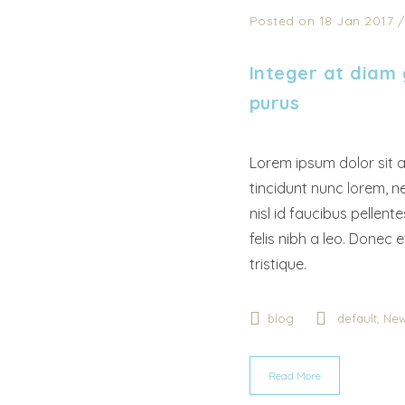
Posted on 18 Jan 2017
Integer at diam g
purus
Lorem ipsum dolor sit a
tincidunt nunc lorem, ne
nisl id faucibus pellen
felis nibh a leo. Donec e
tristique.
,
blog
default
Ne
Read More