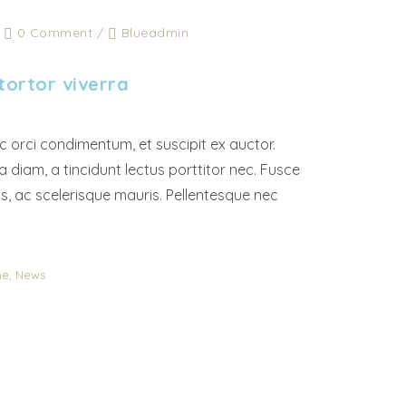
/
0 Comment
/
Blueadmin
 tortor viverra
 orci condimentum, et suscipit ex auctor.
diam, a tincidunt lectus porttitor nec. Fusce
is, ac scelerisque mauris. Pellentesque nec
,
ne
News