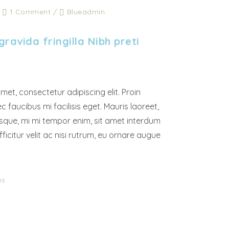
/
1 Comment
/
Blueadmin
ravida fringilla Nibh preti
met, consectetur adipiscing elit. Proin
c faucibus mi facilisis eget. Mauris laoreet,
tesque, mi mi tempor enim, sit amet interdum
fficitur velit ac nisi rutrum, eu ornare augue
ws