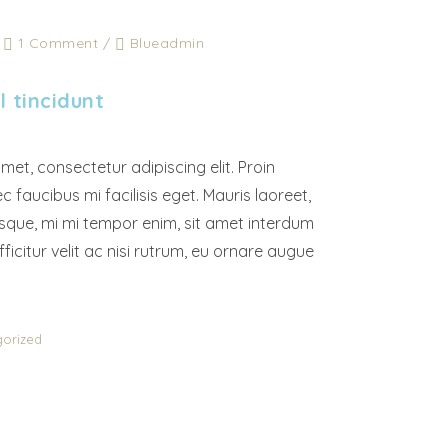
/
1 Comment
/
Blueadmin
l tincidunt
met, consectetur adipiscing elit. Proin
c faucibus mi facilisis eget. Mauris laoreet,
tesque, mi mi tempor enim, sit amet interdum
fficitur velit ac nisi rutrum, eu ornare augue
orized